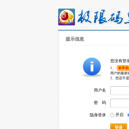
提示信息
您没有登
1、
极限提
用户的最新
2、您还不
用户名
密 码
开启
隐身登录
登录