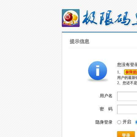
提示信息
您没有登
1、
极限提
用户的最新
2、您还不
用户名
密 码
开启
隐身登录
登录