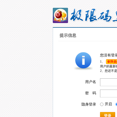
提示信息
您没有登
1、
极限提
用户的最新
2、您还不
用户名
密 码
开启
隐身登录
登录