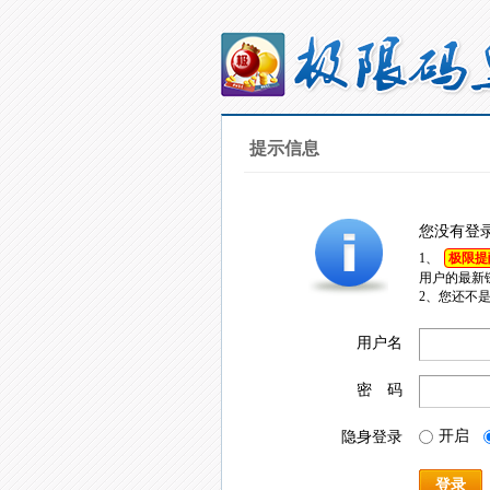
提示信息
您没有登
1、
极限提
用户的最新
2、您还不
用户名
密 码
开启
隐身登录
登录