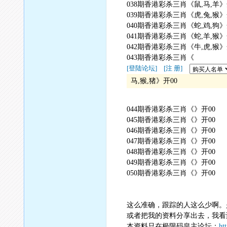
038期香港彩杀三肖《鼠,马,羊》
039期香港彩杀三肖《虎,兔,猴》
040期香港彩杀三肖《蛇,鸡,狗》
041期香港彩杀三肖《蛇,羊,猴》
042期香港彩杀三肖《牛,虎,猴》
043期香港彩杀三肖《
[登陆论坛]
[注 册]
马,猴,猪》开00
044期香港彩杀三肖《》开00
045期香港彩杀三肖《》开00
046期香港彩杀三肖《》开00
047期香港彩杀三肖《》开00
048期香港彩杀三肖《》开00
049期香港彩杀三肖《》开00
050期香港彩杀三肖《》开00
这么准确，跟踪的人这么少啊。
或者把我的资料分享出去，我看
本资料只在极限码皇主论坛：
ht