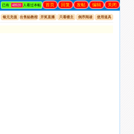
首页
回复
发帖
编辑
关闭
已有
48920
人看过本帖
银元充值
出售贴教程
开奖直播
只看楼主
倒序阅读
使用道具