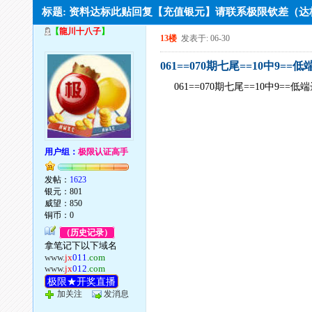
标题: 资料达标此贴回复【充值银元】请联系极限钦差（
【
龍川十八子
】
13楼
发表于: 06-30
061==070期七尾==10中9==低
061==070期七尾==10中9==低
用户组：
极限认证高手
发帖：
1623
银元：801
威望：850
铜币：0
（历史记录）
拿笔记下以下域名
www.
jx
011
.com
www.
jx
012
.com
极限★开奖直播
加关注
发消息