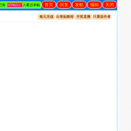
首页
回复
发帖
编辑
关闭
已有
6356212
人看过本帖
银元充值
出售贴教程
开奖直播
只看该作者