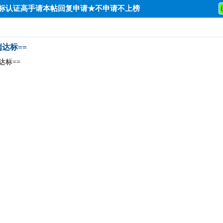
达标认证高手请本帖回复申请★不申请不上榜
端达标==
端达标==