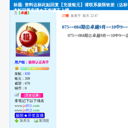
标题: 资料达标此贴回复【充值银元】请联系极限钦差（达
本帖回复申请★不申请不上榜
【
卓越
】
27楼
发表于: 前天 22:47
075==084期㊣卓越9肖==10中9
075==084期㊣卓越9肖==10中9=
用户组：
极限认证高手
发帖：
650
银元：269
威望：670
铜币：0
（历史记录）
拿笔记下以下域名
www.
jx
011
.com
www.
jx
012
.com
极限★开奖直播
加关注
发消息