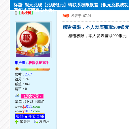
标题: 银元兑现【兑现银元】请联系极限钦差（银元兑换成
回复以证明真实有效）
【
山楂树
】
20楼
发表于: 07-01
感谢极限，本人发表赚取900银
感谢极限，本人发表赚取900银元
用户组：
极限认证高手
发帖：
2567
银元：74
威望：847
铜币：0
（历史记录）
拿笔记下以下域名
www.
jx
011
.com
www.
jx
012
.com
极限★开奖直播
加关注
发消息